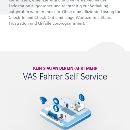
identifiziert, einer Lieferung und der entsprechenden
Werkssicherheit
Ladestation zugeordnet und rechtzeitig zur Verladung
aufgerufen werden müssen: Ohne eine effiziente Lösung für
Check-In und Check-Out sind lange Wartezeiten, Staus,
VAS SAFETYFLOW
Frustration und Unfälle vorprogrammiert.
Digitale Trainings und Zugangskontrolle
Services
Prozessanalyse
KEIN STAU AN DER EINFAHRT MEHR
Branchen
VAS Fahrer Self Service
Zement
Sand & Kies
Beton
Asphalt
Kalk- und Calciumcarbonat