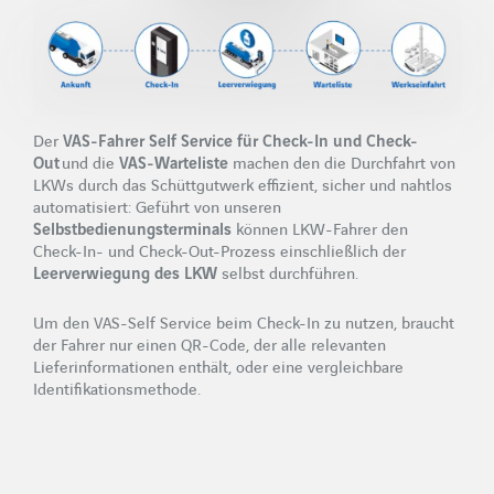
Referenzen
Unternehmen
Unternehmensprofil
Partner
Der
VAS-Fahrer Self Service für Check-In und Check-
Out
und die
VAS-Warteliste
machen den die Durchfahrt von
Karriere
LKWs durch das Schüttgutwerk effizient, sicher und nahtlos
automatisiert: Geführt von unseren
Aktuelles
Selbstbedienungsterminals
können LKW-Fahrer den
Check-In- und Check-Out-Prozess einschließlich der
Blog
Leerverwiegung des LKW
selbst durchführen.
Downloads
Um den VAS-Self Service beim Check-In zu nutzen, braucht
der Fahrer nur einen QR-Code, der alle relevanten
Events & Webinare
Lieferinformationen enthält, oder eine vergleichbare
WebCast Aufzeichnungen
Identifikationsmethode.
Newsletter
Über uns