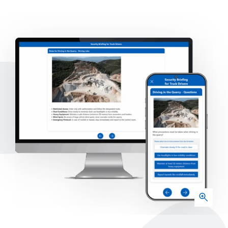
Referenzen
Unternehmen
Unternehmensprofil
Partner
Karriere
Aktuelles
Blog
Downloads
Events & Webinare
WebCast Aufzeichnungen
Newsletter
Über uns