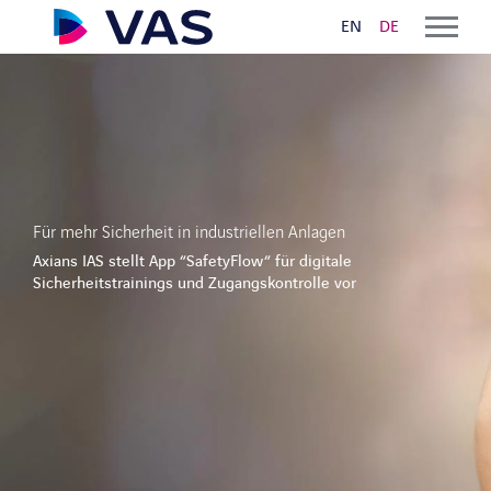
EN
DE
Lösungen
VAS CLOUD LOGISTICS
Für mehr Sicherheit in industriellen Anlagen
Auftragsannahme und Planung
Axians IAS stellt App “SafetyFlow“ für digitale
Digitaler Lieferschein und ePOD
Sicherheitstrainings und Zugangskontrolle vor
VAS YARD MANAGEMENT
Self Service Check-In / Check-Out
Beladeautomatisierung
Yard Management Software