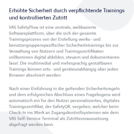
Newsletter
Erhöhte Sicherheit durch verpflichtende Trainings
Kontakt
und kontrollierten Zutritt
VAS SafetyFlow ist eine zentrale, webbasierte
Softwareplattform, über die sich der gesamte
Trainingsprozess von der Erstellung werks- und
benutzergruppenspezifischer Sicherheitstrainings bis zur
Verwaltung von Nutzern und Trainingszertifikaten
vollkommen digital abbilden, steuern und dokumentieren
lässt. Die multimedial und mehrsprachig gestaltbaren
LinkedIn
Xing
Facebook
Youtube
Trainings können orts- und geräteunabhängig über jeden
Browser absolviert werden:
Nach einer Einführung in die geltenden Sicherheitsregeln
und dem erfolgreichen Abschluss eines Fragebogens wird
automatisch ein für den Nutzer personalisiertes, digitales
Trainingszertifikat, der SafetyQR, vergeben, welcher beim
Check-In ins Werk an Zugangskontrollsystemen wie dem
VAS Self-Service Terminal als Zutrittsvoraussetzung
abgefragt werden kann.