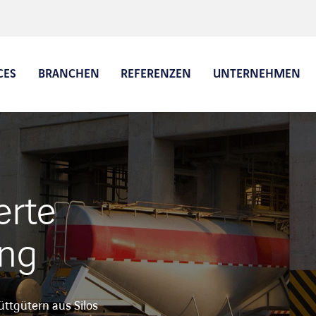
CES
BRANCHEN
REFERENZEN
UNTERNEHMEN
Planung
Self Service Check-In / Check-
Digit
Out
Zuga
erte
 und ePOD
Beladeautomatisierung
ung
Yard Management Software
Werkssicherheit
ttgütern aus Silos