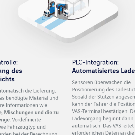
rolle:
PLC-Integration:
ung des
Automatisiertes Lad
ichts
Sensoren überwachen die
Positionierung des Ladestu
utomatisch die Lieferung,
Sobald der Stutzen abgesen
s benötigte Material und
kann der Fahrer die Positio
ere Informationen wie
VAS-Terminal bestätigen. D
e, Mischungen und die zu
Ladevorgang beginnt dann
enge
. Vordefinierte
automatisch. Das VAS leitet 
wie Fahrzeugtyp und
erforderlichen Daten an die 
werden bei der Berechnung