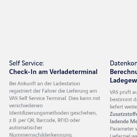
Self Service:
Datenkont
Check-In am Verladeterminal
Berechn
Ladegew
Bei Ankunft an der Ladestation
registriert der Fahrer die Lieferung am
VAS prüft a
VAS Self Service Terminal. Dies kann mit
bestimmt da
verschiedenen
liefert weit
Identifizierungsmethoden geschehen,
Zusatzstoff
z.B. per QR, Barcode, RFID oder
ladende M
automatischer
Parameter 
Nummernschilderkennung.
Lieferziel 