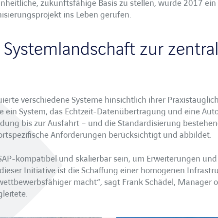
inheitliche, zukunftsfähige Basis zu stellen, wurde 2017 ein
sierungsprojekt ins Leben gerufen.
 Systemlandschaft zur zentra
ierte verschiedene Systeme hinsichtlich ihrer Praxistauglic
e ein System, das Echtzeit-Datenübertragung und eine Auto
ladung bis zur Ausfahrt – und die Standardisierung besteh
ortspezifische Anforderungen berücksichtigt und abbildet.
 SAP-kompatibel und skalierbar sein, um Erweiterungen un
 dieser Initiative ist die Schaffung einer homogenen Infrast
wettbewerbsfähiger macht“, sagt Frank Schädel, Manager of
leitete.