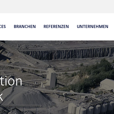
CES
BRANCHEN
REFERENZEN
UNTERNEHMEN
Planung
Self Service Check-In / Check-
Digit
Out
Zuga
 und ePOD
tion
Beladeautomatisierung
Yard Management Software
k
Werkssicherheit