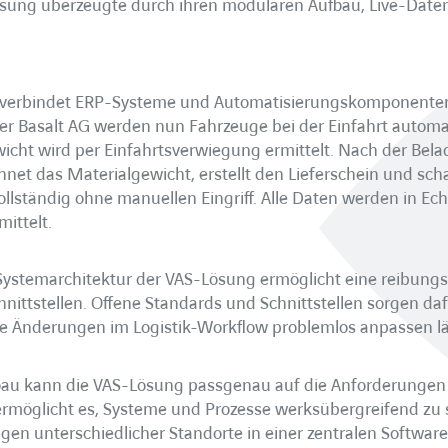
Lösung überzeugte durch ihren modularen Aufbau, Live-Date
erbindet ERP-Systeme und Automatisierungskomponenten 
 der Basalt AG werden nun Fahrzeuge bei der Einfahrt autom
wicht wird per Einfahrtsverwiegung ermittelt. Nach der Bela
et das Materialgewicht, erstellt den Lieferschein und scha
llständig ohne manuellen Eingriff. Alle Daten werden in Ec
ittelt.
stemarchitektur der VAS-Lösung ermöglicht eine reibungs
hnittstellen. Offene Standards und Schnittstellen sorgen daf
ge Änderungen im Logistik-Workflow problemlos anpassen lä
bau kann die VAS-Lösung passgenau auf die Anforderungen
rmöglicht es, Systeme und Prozesse werksübergreifend zu s
ngen unterschiedlicher Standorte in einer zentralen Softwar