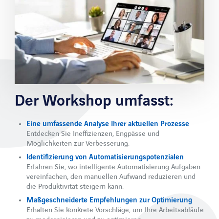
Referenzen
Unternehmen
Unternehmensprofil
Partner
Karriere
Der Workshop umfasst:
Aktuelles
Blog
Eine umfassende Analyse Ihrer aktuellen Prozesse
Entdecken Sie Ineffizienzen, Engpässe und
Downloads
Möglichkeiten zur Verbesserung.
Events & Webinare
Identifizierung von Automatisierungspotenzialen
Erfahren Sie, wo intelligente Automatisierung Aufgaben
WebCast Aufzeichnungen
vereinfachen, den manuellen Aufwand reduzieren und
die Produktivität steigern kann.
Newsletter
Maßgeschneiderte Empfehlungen zur Optimierung
Erhalten Sie konkrete Vorschläge, um Ihre Arbeitsabläufe
Über uns