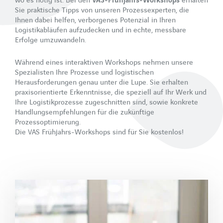
wo es nötig ist: Bei den
VAS-Frühjahrs-Workshops
erhalten
Werkssicherheit
Sie praktische Tipps von unseren Prozessexperten, die
Ihnen dabei helfen, verborgenes Potenzial in Ihren
Logistikabläufen aufzudecken und in echte, messbare
VAS SAFETYFLOW
Erfolge umzuwandeln.
Digitale Trainings und Zugangskontrolle
Während eines interaktiven Workshops nehmen unsere
Spezialisten Ihre Prozesse und logistischen
Services
Herausforderungen genau unter die Lupe. Sie erhalten
praxisorientierte Erkenntnisse, die speziell auf Ihr Werk und
Prozessanalyse
Ihre Logistikprozesse zugeschnitten sind, sowie konkrete
Handlungsempfehlungen für die zukünftige
Branchen
Prozessoptimierung.
Die VAS Frühjahrs-Workshops sind für Sie kostenlos!
Zement
Sand & Kies
Beton
Asphalt
Kalk- und Calciumcarbonat