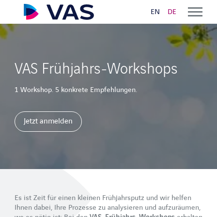
EN
DE
Lösungen
VAS Frühjahrs-Workshops
VAS CLOUD LOGISTICS
1 Workshop. 5 konkrete Empfehlungen.
Auftragsannahme und Planung
Jetzt anmelden
Digitaler Lieferschein und ePOD
VAS YARD MANAGEMENT
Self Service Check-In / Check-Out
Beladeautomatisierung
Es ist Zeit für einen kleinen Frühjahrsputz und wir helfen
Yard Management Software
Ihnen dabei, Ihre Prozesse zu analysieren und aufzuräumen,