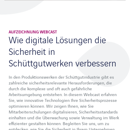
Werkssicherheit
VAS SAFETYFLOW
Digitale Trainings und Zugangskontrolle
AUFZEICHNUNG WEBCAST
Wie digitale Lösungen die
Services
Sicherheit in
Prozessanalyse
Schüttgutwerken verbessern
Branchen
In den Produktionswerken der Schüttgutindustrie gibt es
Zement
zahlreiche sicherheitsrelevante Herausforderungen, die
durch die komplexe und oft auch gefährliche
Sand & Kies
Arbeitsumgebung entstehen. In diesem Webcast erfahren
Sie, wie innovative Technologien Ihre Sicherheitsprozesse
Beton
optimieren können. Wir zeigen Ihnen, wie Sie
Asphalt
Mitarbeiterschulungen digitalisieren, Sicherheitsstandards
einhalten und die Überwachung sowie Verwaltung im Werk
Kalk- und Calciumcarbonat
effizienter gestalten können. Begleiten Sie uns, um zu
entdecken, wie Sie die Sicherheit in Ihrem Unternehmen