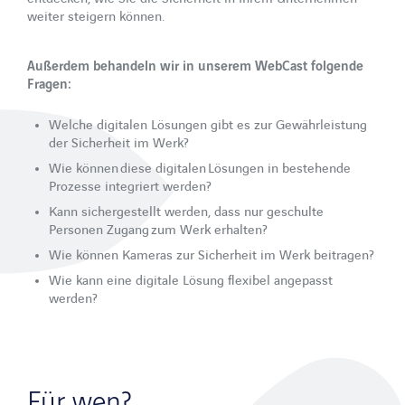
Referenzen
weiter steigern können.
Unternehmen
Außerdem behandeln wir in unserem WebCast folgende
Unternehmensprofil
Fragen:
Partner
Welche digitalen Lösungen gibt es zur Gewährleistung
der Sicherheit im Werk?
Karriere
Wie können diese digitalen Lösungen in bestehende
Aktuelles
Prozesse integriert werden?
Kann sichergestellt werden, dass nur geschulte
Blog
Personen Zugang zum Werk erhalten?
Downloads
Wie können Kameras zur Sicherheit im Werk beitragen?
Wie kann eine digitale Lösung flexibel angepasst
Events & Webinare
werden?
WebCast Aufzeichnungen
Newsletter
Über uns
Für wen?